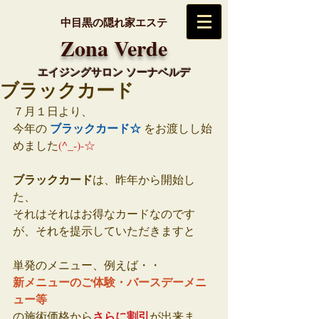
中目黒の隠れ家エステ
​Zona Verde
エイジングサロン ソーナベルデ
ブラックカード
７月１日より、
ブラックカード☆
今年の 
 をお渡しし始
めました
(^_-)-☆
ブラックカード
は、昨年から開始し
た、
それはそれはお得なカードなのです
が、それを提示していただきますと
単発のメニュー、例えば・・
新メニューのご体験・バースデーメニ
ュー等
さらに割引
の施術価格から
が出来ま