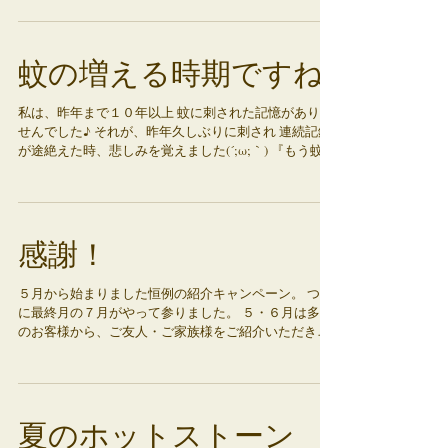
((+_+)) 昨日は、テレビの健康番組でお酢の特集をやっ
ておりました！...
蚊の増える時期ですね
私は、昨年まで１０年以上 蚊に刺された記憶がありま
せんでした♪ それが、昨年久しぶりに刺され 連続記録
が途絶えた時、悲しみを覚えました(´;ω;｀) 『もう蚊っ
て世の中からいなくなったのかしらー』と のんきに過
ごしていた私に、...
感謝！
５月から始まりました恒例の紹介キャンペーン。 つい
に最終月の７月がやって参りました。 ５・６月は多く
のお客様から、ご友人・ご家族様をご紹介いただき心
より 感謝申し上げます。 まだまだ日にちがございま
す。 ご来店を検討されていらっしゃるお客様のお越し
を心よりお待ち申し上げてお...
夏のホットストーン