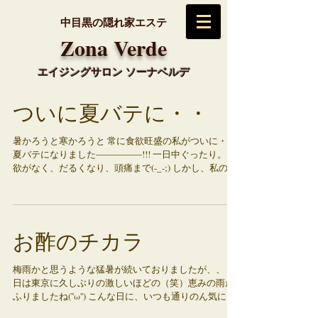
中目黒の隠れ家エステ
​Zona Verde
エイジングサロン ソーナベルデ
ついに夏バテに・・
暑かろうと寒かろうと 常に食欲旺盛の私がついに・・
夏バテになりました―――――!!! 一日中ぐったり。 食
欲がなく、だるくなり、頭痛まで(-_-;) しかし、私の頭
はまだ食欲がないなんてことを、なかなか理解できな
いようで(笑) 食欲が無いのに食べようとする暴挙に。...
お酢のチカラ
梅雨かと思うような猛暑が続いておりましたが、、 今
日は東京に久しぶりの激しいほどの（笑）恵みの雨が
ふりましたね(''ω'') こんな日に、いつも通りのん気に洗
濯物を外に干して出勤してきてしまった池田です