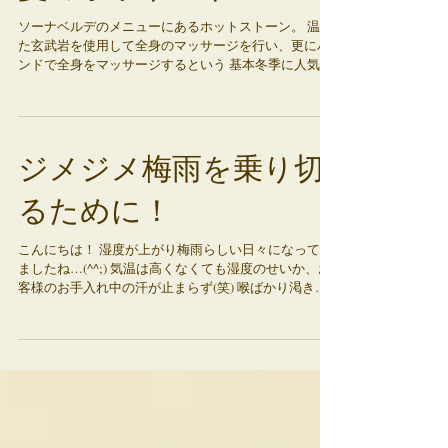
ソーナベルデのメニューにあるホットストーン。 温め
た玄武岩を使用して全身のマッサージを行い、更にハ
ンドで全身をマッサージするという 基本冬季に人気の
メニューです。 滑らかなストーンでのマッサージはう
っとりするほど気持ちよく 体が温まり、極上の温泉に
入ったかのような感覚です。...
ジメジメ梅雨を乗り切
るために！
こんにちは！ 湿度が上がり梅雨らしい日々になってき
ましたね…(^^;) 気温は高くなくても湿度のせいか、お
客様のお手入れ中の汗が止まらず(笑) 喉ばかり渇き、
冷たい食べ物や飲み物が増え、、少々バテ気味であり
ましたー。。 特に今の季節は、汗をかいた分カラダが
ミネラル不足になり...