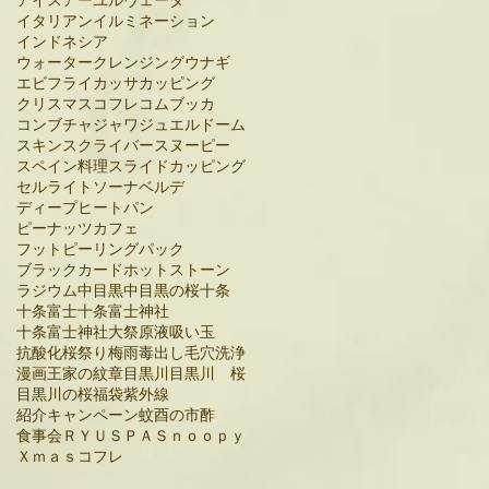
イタリアン
イルミネーション
インドネシア
ウォータークレンジング
ウナギ
エビフライ
カッサ
カッピング
クリスマスコフレ
コムブッカ
コンブチャ
ジャワ
ジュエルドーム
スキンスクライバー
スヌーピー
スペイン料理
スライドカッピング
セルライト
ソーナベルデ
ディープヒート
パン
ピーナッツカフェ
フットピーリングパック
ブラックカード
ホットストーン
ラジウム
中目黒
中目黒の桜
十条
十条富士
十条富士神社
十条富士神社大祭
原液
吸い玉
抗酸化
桜祭り
梅雨
毒出し
毛穴洗浄
漫画
王家の紋章
目黒川
目黒川 桜
目黒川の桜
福袋
紫外線
紹介キャンペーン
蚊
酉の市
酢
食事会
ＲＹＵＳＰＡ
Ｓｎｏｏｐｙ
Ｘｍａｓコフレ