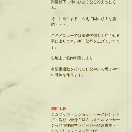
謝量低下に伴いひどくなる冷えやむく
み。
そこに発生する、冷えて固い頑固な脂
肪・・・。
このメニューでは基礎代謝を上昇させる
事によりエネルギー効率を上げていきま
す。
心地よい筋肉刺激により、
有酸素運動を行わせしなやかで燃えやす
い身体を作ります。
施術工程
コムブッカ（１ショット）→クレンジン
グ・洗顔→全身ＥＭＳ→オイルマッサー
ジ→顔面痩顔マッサージ→頭蓋骨矯正・
ヘッドリフレクス→仕上げ